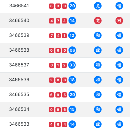
3466541
20
龙
错
8
3
9
3466540
14
龙
对
4
7
3
3466539
12
和
错
7
4
1
3466538
06
虎
错
0
6
0
3466537
03
和
错
0
1
2
3466536
18
和
错
2
8
8
3466535
20
和
错
6
9
5
3466534
15
和
错
0
9
6
3466533
14
虎
错
4
6
4