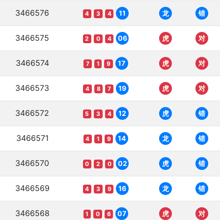
3466576
11
龙
错
4
3
4
3466575
06
虎
对
2
0
4
3466574
17
虎
对
7
1
9
3466573
19
虎
对
4
8
7
3466572
12
虎
错
5
3
4
3466571
14
龙
错
4
1
9
3466570
02
虎
错
0
2
0
3466569
16
龙
错
4
3
9
3466568
07
虎
对
1
0
6