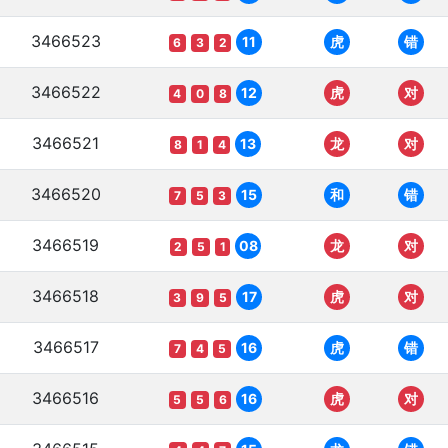
3466523
11
虎
错
6
3
2
3466522
12
虎
对
4
0
8
3466521
13
龙
对
8
1
4
3466520
15
和
错
7
5
3
3466519
08
龙
对
2
5
1
3466518
17
虎
对
3
9
5
3466517
16
虎
错
7
4
5
3466516
16
虎
对
5
5
6