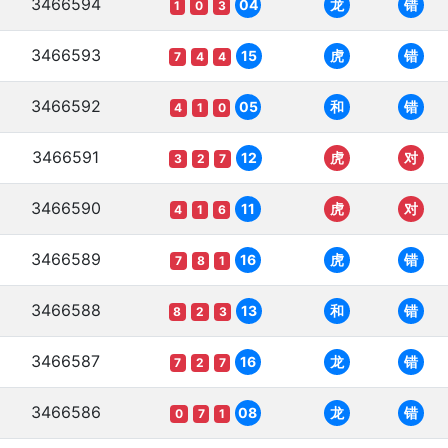
3466594
04
龙
错
1
0
3
3466593
15
虎
错
7
4
4
3466592
05
和
错
4
1
0
3466591
12
虎
对
3
2
7
3466590
11
虎
对
4
1
6
3466589
16
虎
错
7
8
1
3466588
13
和
错
8
2
3
3466587
16
龙
错
7
2
7
3466586
08
龙
错
0
7
1