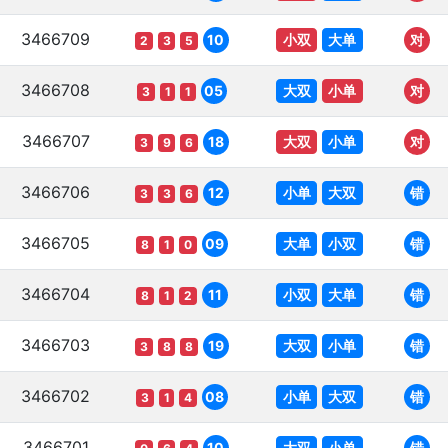
3466709
小双
大单
10
对
2
3
5
3466708
大双
小单
05
对
3
1
1
3466707
大双
小单
18
对
3
9
6
3466706
小单
大双
12
错
3
3
6
3466705
大单
小双
09
错
8
1
0
3466704
小双
大单
11
错
8
1
2
3466703
大双
小单
19
错
3
8
8
3466702
小单
大双
08
错
3
1
4
3466701
大双
小单
10
错