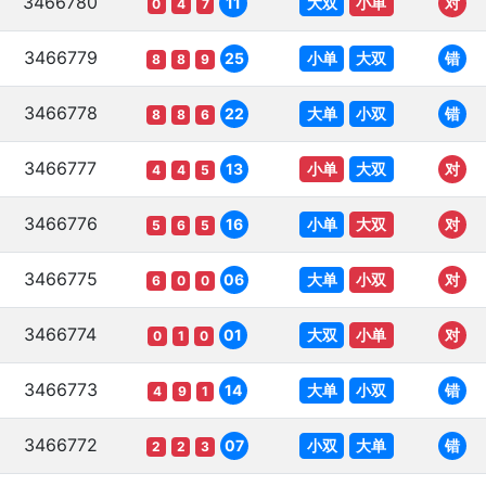
3466780
大双
小单
11
对
0
4
7
3466779
小单
大双
25
错
8
8
9
3466778
大单
小双
22
错
8
8
6
3466777
小单
大双
13
对
4
4
5
3466776
小单
大双
16
对
5
6
5
3466775
大单
小双
06
对
6
0
0
3466774
大双
小单
01
对
0
1
0
3466773
大单
小双
14
错
4
9
1
3466772
小双
大单
07
错
2
2
3