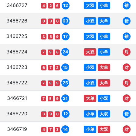
3466727
大双
小单
12
错
4
2
6
3466726
小双
大单
03
错
0
3
0
3466725
大双
小单
17
错
3
5
9
3466724
大双
小单
24
对
7
9
8
3466723
小双
大单
15
对
6
7
2
3466722
小双
大单
25
对
7
9
9
3466721
大单
小双
21
对
7
5
9
3466720
小单
大双
12
错
3
9
0
3466719
小单
大双
14
对
4
7
3