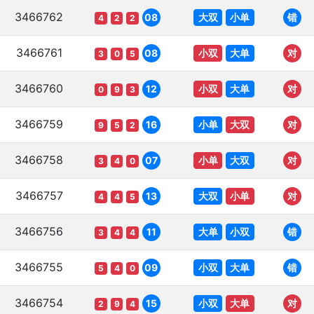
3466762
大双
小单
08
错
4
2
2
3466761
小双
大单
08
对
3
0
5
3466760
小双
大单
12
对
0
9
3
3466759
小单
大双
16
对
9
5
2
3466758
小单
大双
07
对
3
4
0
3466757
大双
小单
13
对
4
4
5
3466756
大单
小双
11
错
3
4
4
3466755
小双
大单
09
错
5
4
0
3466754
小双
大单
15
对
2
9
4