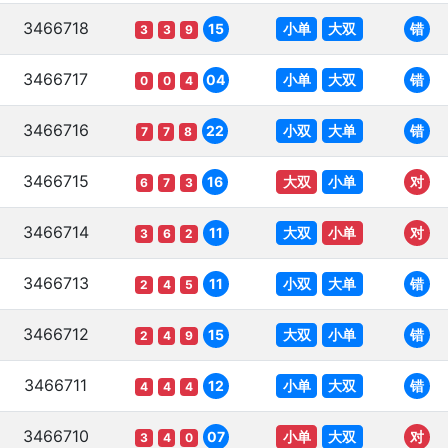
3466718
小单
大双
15
错
3
3
9
3466717
小单
大双
04
错
0
0
4
3466716
小双
大单
22
错
7
7
8
3466715
大双
小单
16
对
6
7
3
3466714
大双
小单
11
对
3
6
2
3466713
小双
大单
11
错
2
4
5
3466712
大双
小单
15
错
2
4
9
3466711
小单
大双
12
错
4
4
4
3466710
小单
大双
07
对
3
4
0