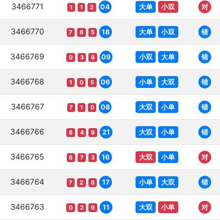
3466771
大单
小双
04
对
1
1
2
3466770
大单
小双
18
错
7
6
5
3466769
小双
大单
09
错
0
3
6
3466768
小单
大双
06
错
1
0
5
3466767
大双
小单
08
错
7
1
0
3466766
大双
小单
21
错
8
4
9
3466765
大双
小单
16
对
6
7
3
3466764
小单
大双
17
错
7
2
8
3466763
大双
小单
11
对
0
2
9