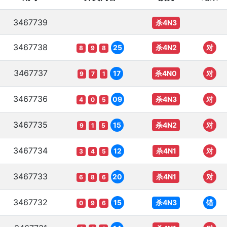
3467739
杀4N3
3467738
杀4N2
25
对
8
9
8
3467737
杀4N0
17
对
9
7
1
3467736
杀4N3
09
对
4
0
5
3467735
杀4N2
15
对
9
1
5
3467734
杀4N1
12
对
3
4
5
3467733
杀4N1
20
对
6
8
6
3467732
杀4N3
15
错
0
9
6