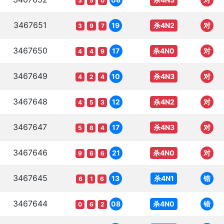
3
5
0
3467651
杀4N2
19
对
3
9
7
3467650
杀4N0
17
对
4
4
9
3467649
杀4N3
10
对
4
2
4
3467648
杀4N2
12
对
4
5
3
3467647
杀4N3
17
对
5
8
4
3467646
杀4N0
21
对
9
6
6
3467645
杀4N1
13
错
6
1
6
3467644
杀4N0
08
错
0
6
2